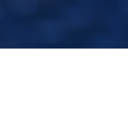
NOC
Protezione completa
Copre computer, server e dispositivi mobili, con
funzioni di crittografia e autenticazione a due
fattori.